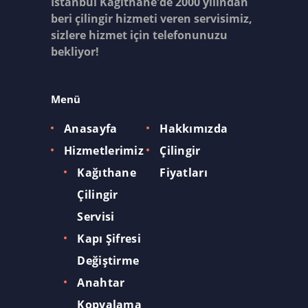
İstanbul Kağıthane'de 2000 yılından
beri çilingir hizmeti veren servisimiz,
sizlere hizmet için telefonunuzu
bekliyor!
Menü
Anasayfa
Hakkımızda
Hizmetlerimiz
Çilingir
Kağıthane
Fiyatları
Çilingir
Servisi
Kapı Şifresi
Değiştirme
Anahtar
Kopyalama