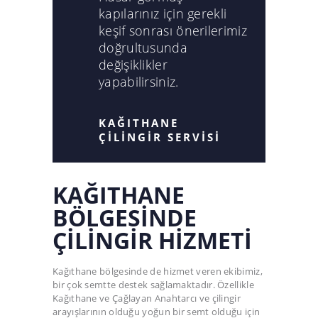
kapılarınız için gerekli
keşif sonrası önerilerimiz
doğrultusunda
değişiklikler
yapabilirsiniz.
KAĞITHANE
ÇİLİNGİR SERVİSİ
KAĞITHANE
BÖLGESINDE
ÇILINGIR HIZMETI
Kağıthane bölgesinde de hizmet veren ekibimiz,
bir çok semtte destek sağlamaktadır. Özellikle
Kağıthane ve Çağlayan Anahtarcı ve çilingir
arayışlarının olduğu yoğun bir semt olduğu için