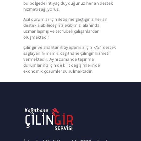
bu bölgede ihtiyaç duyduğunuz her an destek
hizmeti sağlıyoruz.
Acil durumlar için iletişime geçtiğiniz her an
destek alabileceğiniz ekibimiz, alanında
uzmanlaşmış ve tecrübeli çalışanlardan
oluşmaktadır.
Çilingir ve anahtar ihtiyaçlarınız için 7/24 destek
sağlayan firmamız Kağıthane Çilingir hizmeti
vermektedir. Aynı zamanda taşınma
durumlarınız için de kilit değişimlerinde
ekonomik çözümler sunulmaktadır.