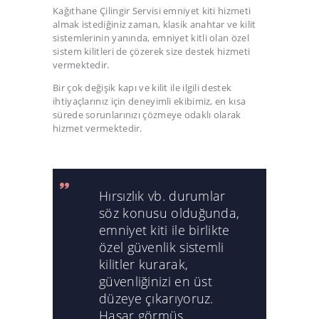
Kağıthane Çilingir Servisi emniyet kiti hizmeti
almak istediğiniz zaman, klasik anahtar ve kilit
sistemlerinin yanında, emniyet kitli olan özel
sistem kilitleri de çözerek size destek hizmeti
vermektedir.
Bir çok değişik kapı ve kilit ile ilgili destek
ihtiyaçlarınız için deneyimli ekibimiz, en kısa
sürede sorunlarınızı çözmeye odaklı olarak
hizmet vermektedir.
Hırsızlık vb. durumlar
söz konusu olduğunda,
emniyet kiti ile birlikte
özel güvenlik sistemli
kilitler kurarak,
güvenliğinizi en üst
düzeye çıkarıyoruz.
Hasar görmüş