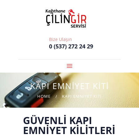
ANASAYFA
KAĞITHANE ÇILINGIR SERVISI
HAKKIMIZDA
İstanbul'un En Hızlı Çilingir Servisi
HIZMETLERIMIZ
ÇILINGIR
Bize Ulaşın
0 (537) 272 24 29
FIYATLARI
HIZMET
BÖLGELERIMIZ
İLETIŞIM
KAPI EMNIYET KITI
HOME
KAPI EMNIYET KITI
GÜVENLI KAPI
EMNIYET KILITLERI